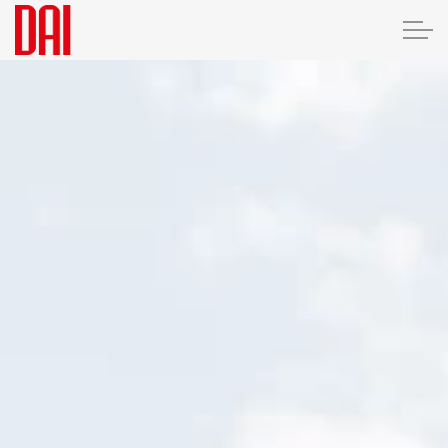
Overfladebehandling
Montage
Om os
Kontakt
Kundeområde
Kontakt os