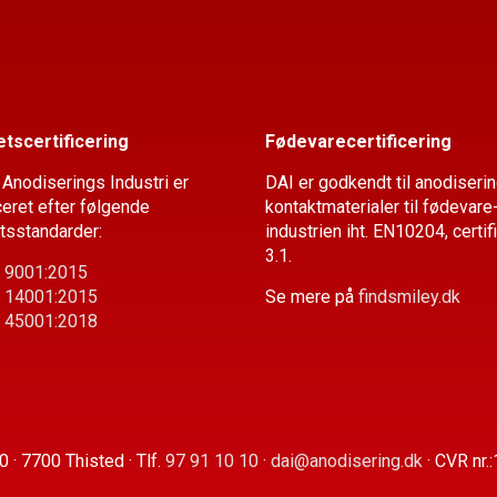
etscertificering
Fødevarecertificering
Anodiserings Industri er
DAI er godkendt til anodiserin
iceret efter følgende
kontaktmaterialer til fødevare
etsstandarder:
industrien iht. EN10204, certif
3.1.
 9001:2015
 14001:2015
Se mere på
findsmiley.dk
 45001:2018
0 · 7700 Thisted · Tlf.
97 91 10 10
·
dai@anodisering.dk
· CVR nr.