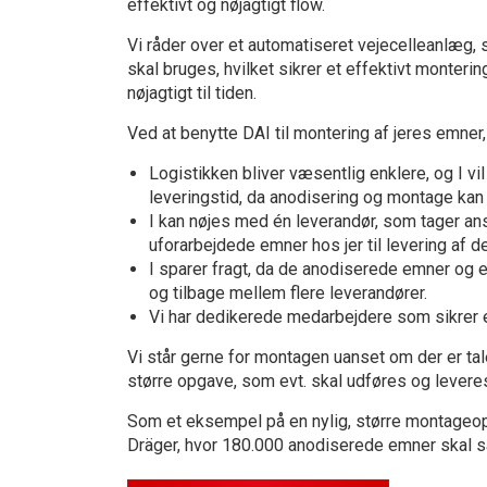
effektivt og nøjagtigt flow.
Vi råder over et automatiseret vejecelleanlæg, 
skal bruges, hvilket sikrer et effektivt monte
nøjagtigt til tiden.
Ved at benytte DAI til montering af jeres emner,
Logistikken bliver væsentlig enklere, og I v
leveringstid, da anodisering og montage kan s
I kan nøjes med én leverandør, som tager ans
uforarbejdede emner hos jer til levering af 
I sparer fragt, da de anodiserede emner og 
og tilbage mellem flere leverandører.
Vi har dedikerede medarbejdere som sikrer e
Vi står gerne for montagen uanset om der er tale
større opgave, som evt. skal udføres og levere
Som et eksempel på en nylig, større montageop
Dräger, hvor 180.000 anodiserede emner skal sa