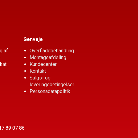
Genveje
g af
Overfladebehandling
­
Montageafdeling
ikat
Kundecenter
Kontakt
Salgs- og
leveringsbetingelser
Personadatapolitik
:17 89 07 86