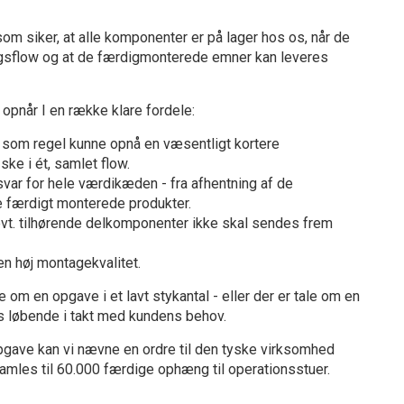
som siker, at alle komponenter er på lager hos os, når de
ringsflow og at de færdigmonterede emner kan leveres
 opnår I en række klare fordele:
il som regel kunne opnå en væsentligt kortere
ke i ét, samlet flow.
var for hele værdikæden - fra afhentning af de
de færdigt monterede produkter.
evt. tilhørende delkomponenter ikke skal sendes frem
n høj montagekvalitet.
 om en opgave i et lavt stykantal - eller der er tale om en
s løbende i takt med kundens behov.
gave kan vi nævne en ordre til den tyske virksomhed
mles til 60.000 færdige ophæng til operationsstuer.