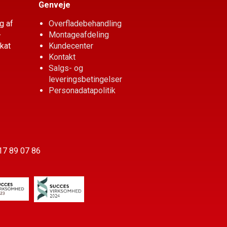
Genveje
g af
Overfladebehandling
­
Montageafdeling
ikat
Kundecenter
Kontakt
Salgs- og
leveringsbetingelser
Personadatapolitik
:17 89 07 86