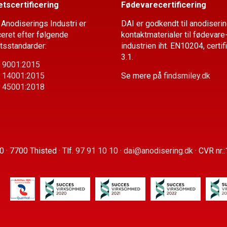
etscertificering
Fødevarecertificering
Anodiserings Industri er
DAI er godkendt til anodiserin
iceret efter følgende
kontaktmaterialer til fødevare
etsstandarder:
industrien iht. EN10204, certif
3.1.
 9001:2015
 14001:2015
Se mere på
findsmiley.dk
 45001:2018
0 · 7700 Thisted · Tlf.
97 91 10 10
·
dai@anodisering.dk
· CVR nr.