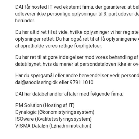
DAI får hosted IT ved eksternt firma, der garanterer, at be
udleverer ikke personlige oplysninger til 3. part udover d
herunder.
Du har altid ret til at vide, hvilke oplysninger vi har registe
oplysninger rettet. Du har også ret til at få oplysningern
at opretholde vores retlige forpligtelser.
Du har ret til at gøre indsigelser mod vores behandling af d
datatilsynet, hvis du mener at persondataloven ikke er ov
Har du spørgsmål eller andre henvendelser vedr. persond
dai@anodisering.dk eller 9791 1010.
DAI har databehandler aftaler med følgende firma:
PM Solution (Hosting af IT)
Dynalogic (Økonomistyringssystem)
ISOware (Kvalitetsstyringssystem)
VISMA Dataløn (Lønadministration)