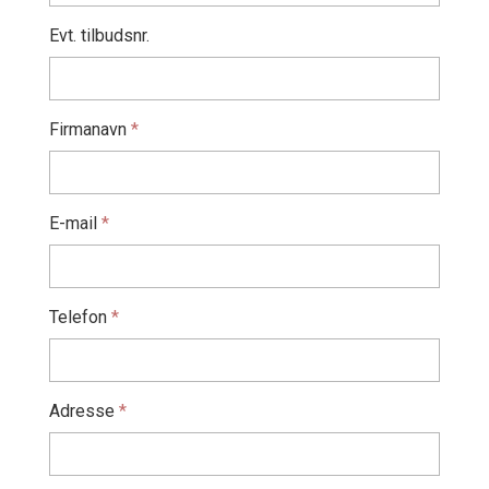
Bestil fragt
Evt. tilbudsnr.
Bestil farveprøver
Firmanavn
*
Salgs- og leveringsbetingelser
Kontakt os
E-mail
*
Telefon
*
Adresse
*