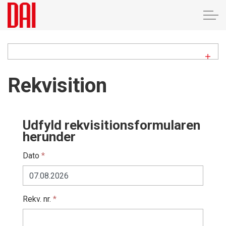
Overfladebehandling
Rekvisition
Montage
Udfyld rekvisitionsformularen
Om os
herunder
Dato
*
Kontakt
Kundeområde
Rekv. nr.
*
Send rekvisition